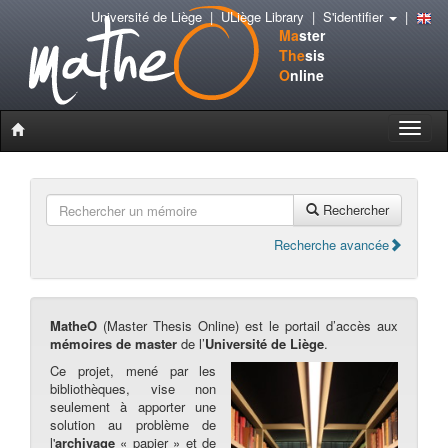
Université de Liège
|
ULiège Library
|
S'identifier
|
Ma
ster
The
sis
O
nline
Toggle
naviga
Rechercher
Recherche avancée
MatheO
(Master Thesis Online) est le portail d’accès aux
mémoires de master
de l’
Université de Liège
.
Ce projet, mené par les
bibliothèques, vise non
seulement à apporter une
solution au problème de
l'
archivage
« papier » et de