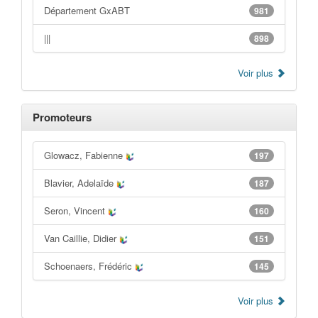
Département GxABT
981
|||
898
Voir plus
Promoteurs
Glowacz, Fabienne
197
Blavier, Adelaïde
187
Seron, Vincent
160
Van Caillie, Didier
151
Schoenaers, Frédéric
145
Voir plus