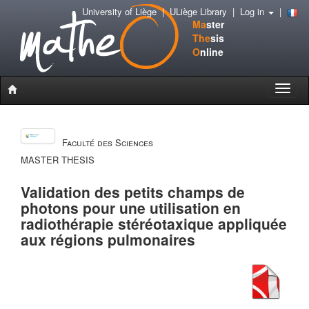
University of Liège
|
ULiège Library
|
Log in
|
Ma
ster
The
sis
O
nline
Toggle
naviga
Faculté des Sciences
MASTER THESIS
Validation des petits champs de
photons pour une utilisation en
radiothérapie stéréotaxique appliquée
aux régions pulmonaires