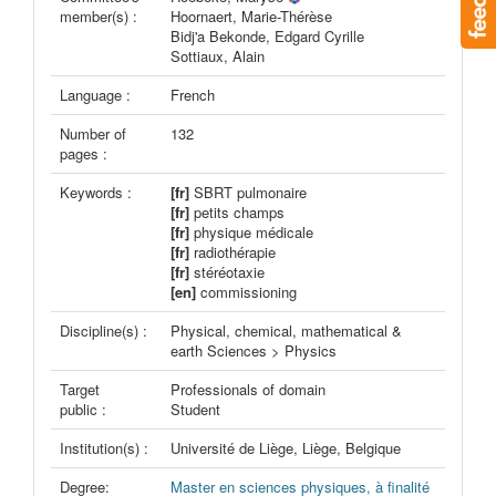
member(s) :
Hoornaert, Marie-Thérèse
Bidj'a Bekonde, Edgard Cyrille
Sottiaux, Alain
Language :
French
Number of
132
pages :
Keywords :
[fr]
SBRT pulmonaire
[fr]
petits champs
[fr]
physique médicale
[fr]
radiothérapie
[fr]
stéréotaxie
[en]
commissioning
Discipline(s) :
Physical, chemical, mathematical &
earth Sciences > Physics
Target
Professionals of domain
public :
Student
Institution(s) :
Université de Liège, Liège, Belgique
Degree:
Master en sciences physiques, à finalité