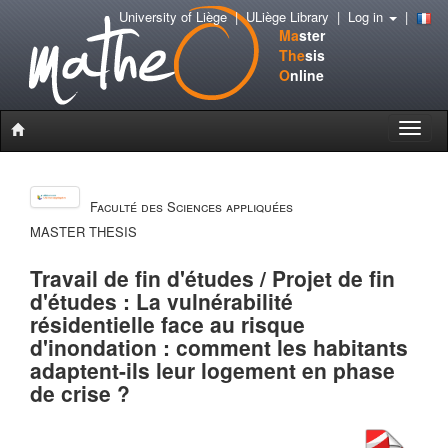
University of Liège
|
ULiège Library
|
Log in
|
Ma
ster
The
sis
O
nline
Toggle
naviga
Faculté des Sciences appliquées
MASTER THESIS
Travail de fin d'études / Projet de fin
d'études : La vulnérabilité
résidentielle face au risque
d'inondation : comment les habitants
adaptent-ils leur logement en phase
de crise ?