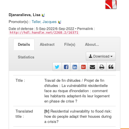
Djanaralieva, Lisa
Promotor(s) :
Teller, Jacques
Date of defense : 5-Sep-2022/6-Sep-2022 • Permalink :
http://hdl.handle.net/2268.2/16371
Details
Abstract
File(s)
About...
Download
Statistics
Title :
Travail de fin d'études / Projet de fin
d'études : La vulnérabilité résidentielle
face au risque d'inondation : comment
les habitants adaptent-ils leur logement
en phase de crise ?
Translated
[fr]
Residential vulnerability to flood risk:
title :
how do people adapt their houses during
a crisis?