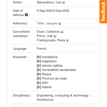
Author :
Djanaralieva, Lisa
Date of
5-Sep-2022/6-Sep-2022
defense
:
Advisor(s) :
Teller, Jacques
Committee's
Elsen, Catherine
member(s) :
Privot, Joël
Frankignoulle, Pierre
Language :
French
Keywords :
[fr]
Inondations
[fr]
Adaptation
[fr]
relevés habités
[fr]
Vulnérabilité résidentielle
[fr]
Risque
[fr]
Province de Liège
[fr]
2021
[fr]
Habitat
Discipline(s) :
Engineering, computing & technology >
Architecture