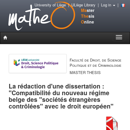
University of Liège
|
ULiège Library
|
Log in
|
Ma
ster
The
sis
O
nline
Toggle
naviga
Faculté de Droit, de Science
Politique et de Criminologie
MASTER THESIS
La rédaction d'une dissertation :
"Compatibilité du nouveau régime
belge des "sociétés étrangères
contrôlées" avec le droit européen"