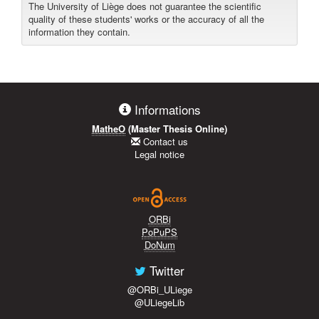
The University of Liège does not guarantee the scientific
quality of these students' works or the accuracy of all the
information they contain.
Informations
MatheO
(Master Thesis Online)
Contact us
Legal notice
ORBi
PoPuPS
DoNum
Twitter
@ORBi_ULiege
@ULiegeLib