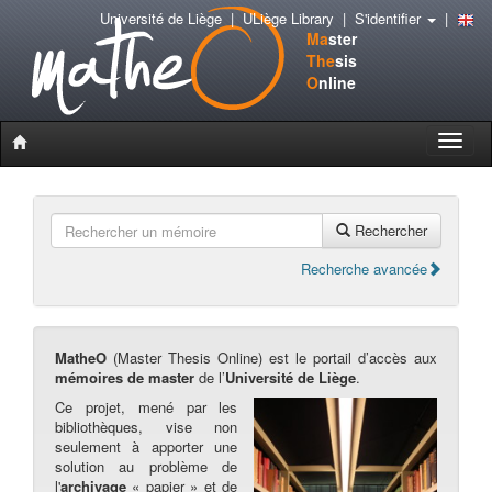
Université de Liège
|
ULiège Library
|
S'identifier
|
Ma
ster
The
sis
O
nline
Toggle
naviga
Rechercher
Recherche avancée
MatheO
(Master Thesis Online) est le portail d’accès aux
mémoires de master
de l’
Université de Liège
.
Ce projet, mené par les
bibliothèques, vise non
seulement à apporter une
solution au problème de
l'
archivage
« papier » et de