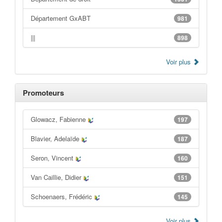
Département GxABT
981
|||
898
Voir plus
Promoteurs
Glowacz, Fabienne
197
Blavier, Adelaïde
187
Seron, Vincent
160
Van Caillie, Didier
151
Schoenaers, Frédéric
145
Voir plus