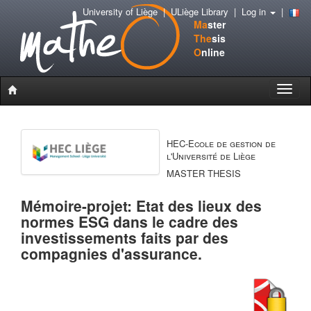
University of Liège
|
ULiège Library
|
Log in
|
Ma
ster
The
sis
O
nline
Toggle
naviga
HEC-Ecole de gestion de
l'Université de Liège
MASTER THESIS
Mémoire-projet: Etat des lieux des
normes ESG dans le cadre des
investissements faits par des
compagnies d'assurance.