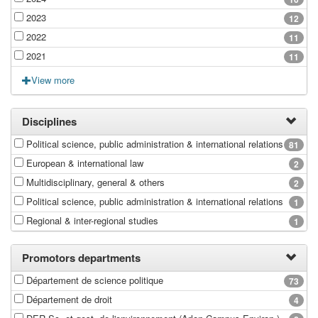
2023
12
2022
11
2021
11
View more
Disciplines
Political science, public administration & international relations
81
European & international law
2
Multidisciplinary, general & others
2
Political science, public administration & international relations
1
Regional & inter-regional studies
1
Promotors departments
Département de science politique
73
Département de droit
4