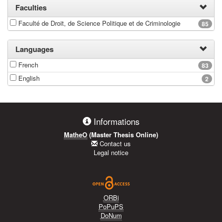
Faculties
Faculté de Droit, de Science Politique et de Criminologie
85
Languages
French
83
English
2
Informations
MatheO
(Master Thesis Online)
Contact us
Legal notice
ORBi
PoPuPS
DoNum