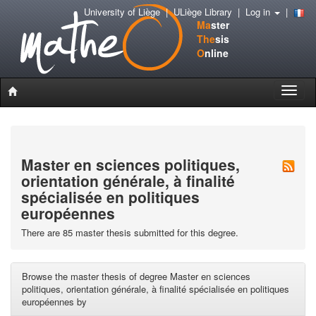
University of Liège
|
ULiège Library
|
Log in
|
Ma
ster
The
sis
O
nline
Toggle
naviga
Master en sciences politiques,
orientation générale, à finalité
spécialisée en politiques
européennes
There are 85 master thesis submitted for this degree.
Browse the master thesis of degree Master en sciences
politiques, orientation générale, à finalité spécialisée en politiques
européennes by