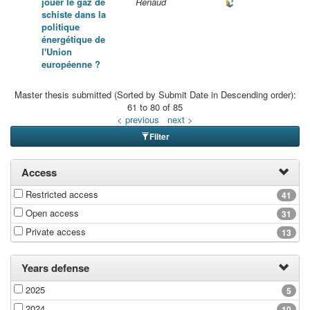
jouer le gaz de
Renaud
schiste dans la
politique
énergétique de
l'Union
européenne ?
Master thesis submitted (Sorted by Submit Date in Descending order):
61 to 80 of 85
< previous
next >
Filter
Access
Restricted access
41
Open access
31
Private access
13
Years defense
2025
5
2024
10