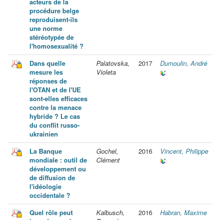
acteurs de la
procédure belge
reproduisent-ils
une norme
stéréotypée de
l'homosexualité ?
Dans quelle
Palatovska,
2017
Dumoulin, André
mesure les
Violeta
réponses de
l'OTAN et de l'UE
sont-elles efficaces
contre la menace
hybride ? Le cas
du conflit russo-
ukrainien
La Banque
Gochel,
2016
Vincent, Philippe
mondiale : outil de
Clément
développement ou
de diffusion de
l'idéologie
occidentale ?
Quel rôle peut
Kalbusch,
2016
Habran, Maxime