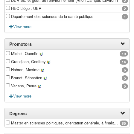
DER Sc. et gest. de l'environnement (Arlon Campus Environ.)
2
HEC Liège : UER
2
Département des sciences de la santé publique
1
View more
Promotors
Michel, Quentin
19
Grandjean, Geoffrey
14
Habran, Maxime
6
Brunet, Sébastien
5
Verjans, Pierre
5
View more
Degrees
Master en sciences politiques, orientation générale, à finalité spécialisée en politiques européennes
85