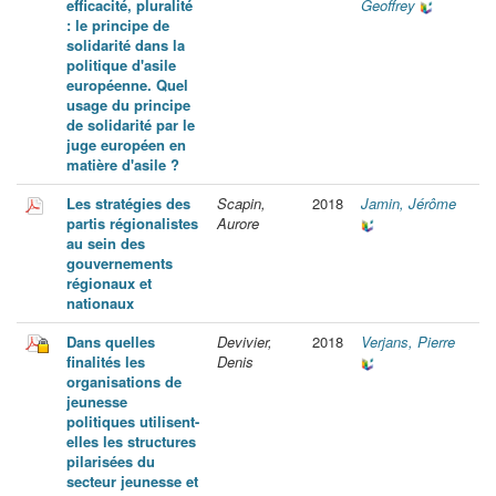
efficacité, pluralité
Geoffrey
: le principe de
solidarité dans la
politique d'asile
européenne. Quel
usage du principe
de solidarité par le
juge européen en
matière d'asile ?
Les stratégies des
Scapin,
2018
Jamin, Jérôme
partis régionalistes
Aurore
au sein des
gouvernements
régionaux et
nationaux
Dans quelles
Devivier,
2018
Verjans, Pierre
finalités les
Denis
organisations de
jeunesse
politiques utilisent-
elles les structures
pilarisées du
secteur jeunesse et