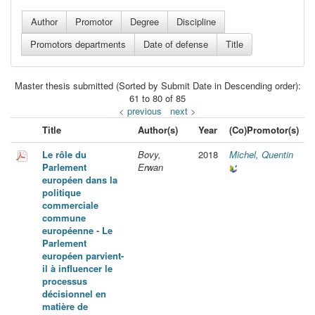
Master thesis submitted (Sorted by Submit Date in Descending order):
61 to 80 of 85
< previous
next >
Title
Author(s)
Year
(Co)Promotor(s)
Le rôle du
Bovy,
2018
Michel, Quentin
Parlement
Erwan
européen dans la
politique
commerciale
commune
européenne - Le
Parlement
européen parvient-
il à influencer le
processus
décisionnel en
matière de