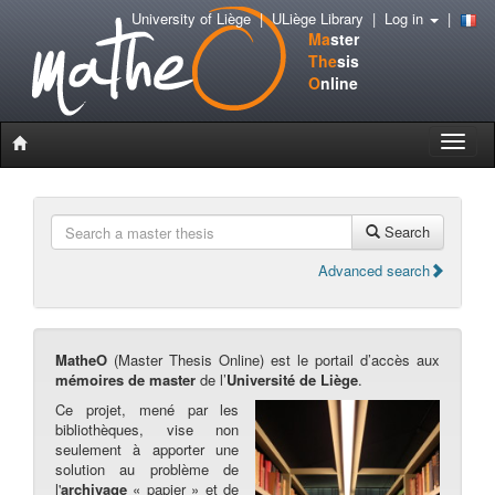
University of Liège
|
ULiège Library
|
Log in
|
Ma
ster
The
sis
O
nline
Toggle
naviga
Search
Advanced search
MatheO
(Master Thesis Online) est le portail d’accès aux
mémoires de master
de l’
Université de Liège
.
Ce projet, mené par les
bibliothèques, vise non
seulement à apporter une
solution au problème de
l'
archivage
« papier » et de