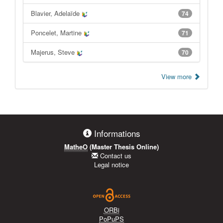
Blavier, Adelaïde
74
Poncelet, Martine
71
Majerus, Steve
70
View more
Informations
MatheO
(Master Thesis Online)
Contact us
Legal notice
ORBi
PoPuPS