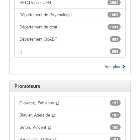
HEC Liège : UER
3562
Département de Psychologie
1609
Département de droit
1531
Département GxABT
981
|||
898
Voir plus
Promoteurs
Glowacz, Fabienne
197
Blavier, Adelaïde
187
Seron, Vincent
160
Van Caillie, Didier
151