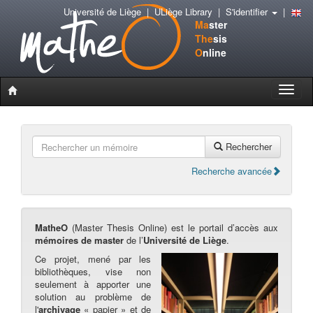
Université de Liège
|
ULiège Library
|
S'identifier
|
Ma
ster
The
sis
O
nline
Toggle
naviga
Rechercher
Recherche avancée
MatheO
(Master Thesis Online) est le portail d’accès aux
mémoires de master
de l’
Université de Liège
.
Ce projet, mené par les
bibliothèques, vise non
seulement à apporter une
solution au problème de
l'
archivage
« papier » et de