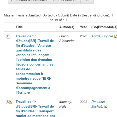
Master thesis submitted (Sorted by Submit Date in Descending order): 1
to 19 of 19
Title
Author(s)
Year
(Co)Promotor(s
Travail de fin
Greco,
2023
André, Sophie
d'études[BR]- Travail de
Alexandra
fin d'études: "Analyse
quantitative des
variables influençant
l'opinion des riverains
liégeois concernant les
salles de
consommation à
moindre risque."[BR]-
Séminaire
d'accompagnement à
l'écriture
Travail de fin
Mossay,
2023
Dantinne,
d'études[BR]- Travail de
Kelly
Michaël
fin d'études: "Transport
routier de marchandises