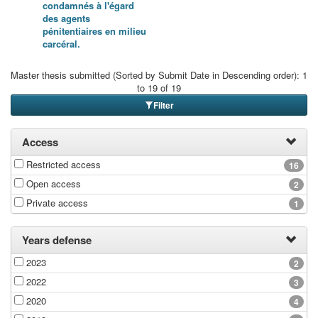
condamnés à l'égard
des agents
pénitentiaires en milieu
carcéral.
Master thesis submitted (Sorted by Submit Date in Descending order): 1
to 19 of 19
Filter
Access
Restricted access
16
Open access
2
Private access
1
Years defense
2023
2
2022
3
2020
4