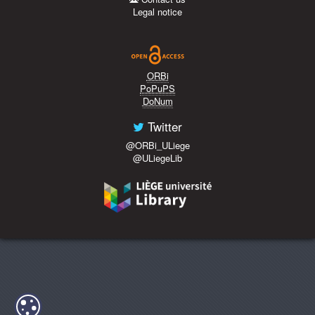
Legal notice
ORBi
PoPuPS
DoNum
Twitter
@ORBi_ULiege
@ULiegeLib