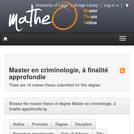
University of Liège
|
ULiège Library
|
Log in
|
Ma
ster
The
sis
O
nline
Toggle
naviga
Master en criminologie, à finalité
approfondie
There are 19 master thesis submitted for this degree.
Browse the master thesis of degree Master en criminologie, à
finalité approfondie by