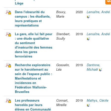
Liège
Dans l'obscurité du
Bouvy,
2020
Lemaître, André
campus : les étudiants,
Marie
leurs pratiques et
représentations
La gare, elle lui fait peur
Stembert,
2019
Lemaître, André
: une étude qualitative
Scully
du sentiment
d'insécurité des femmes
dans les gares
ferroviaires
Recherche exploratoire
Gosselin,
2019
Dantinne,
sur le harcèlement au
Léa
Michaël
sein de l'espace public :
Manifestations et
incidences en
Fédération Wallonie-
Bruxelles
Les professeurs
Connart,
2019
Mathys, Cécile
harcelés par leurs
Mireille
élèves en Communauté