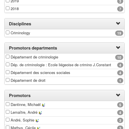
2019
3
2018
7
Disciplines
Criminology
19
Promotors departments
Département de criminologie
10
Dép. de criminologie : Ecole liégeoise de crimino J.Constant
4
Département des sciences sociales
4
Département de droit
1
Promotors
Dantinne, Michaël
5
Lemaître, André
4
André, Sophie
3
Mathys, Cécile
3