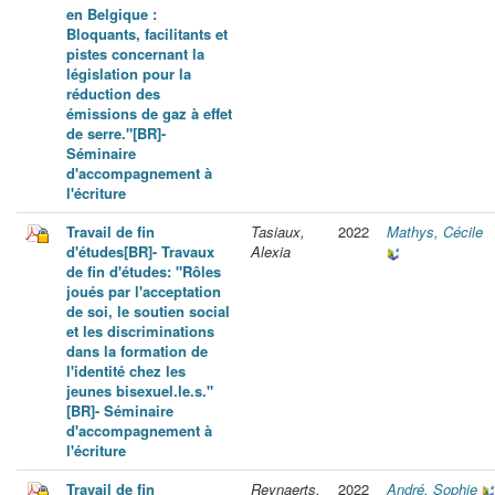
en Belgique :
Bloquants, facilitants et
pistes concernant la
législation pour la
réduction des
émissions de gaz à effet
de serre."[BR]-
Séminaire
d'accompagnement à
l'écriture
Travail de fin
Tasiaux,
2022
Mathys, Cécile
d'études[BR]- Travaux
Alexia
de fin d'études: "Rôles
joués par l'acceptation
de soi, le soutien social
et les discriminations
dans la formation de
l'identité chez les
jeunes bisexuel.le.s."
[BR]- Séminaire
d'accompagnement à
l'écriture
Travail de fin
Reynaerts,
2022
André, Sophie