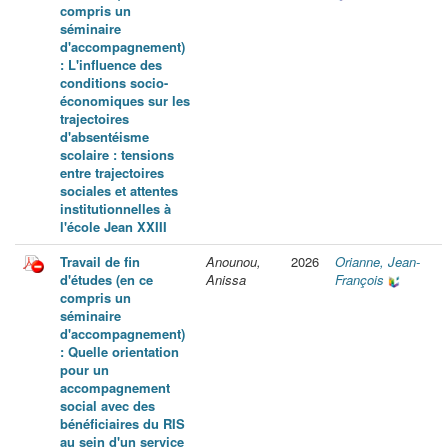
compris un
séminaire
d'accompagnement)
: L'influence des
conditions socio-
économiques sur les
trajectoires
d'absentéisme
scolaire : tensions
entre trajectoires
sociales et attentes
institutionnelles à
l'école Jean XXIII
Travail de fin
Anounou,
2026
Orianne, Jean-
d'études (en ce
Anissa
François
compris un
séminaire
d'accompagnement)
: Quelle orientation
pour un
accompagnement
social avec des
bénéficiaires du RIS
au sein d'un service