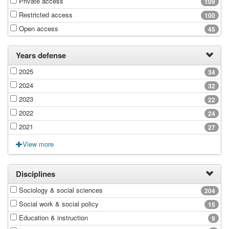
Private access
109
Restricted access
100
Open access
45
Years defense
2025
34
2024
32
2023
22
2022
24
2021
27
View more
Disciplines
Sociology & social sciences
204
Social work & social policy
15
Education & instruction
9