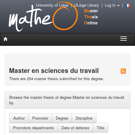
University of Liège
|
ULiège Library
|
Log in
|
Ma
ster
The
sis
O
nline
Toggle
naviga
Master en sciences du travail
There are 254 master thesis submitted for this degree.
Browse the master thesis of degree Master en sciences du travail
by