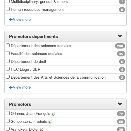
Multidisciplinary, general & others
7
Human resources management
6
View more
Promotors departments
Département des sciences sociales
200
Faculté des sciences sociales
35
Département de droit
6
HEC Liège : UER
4
Département des Arts et Sciences de la communication
2
View more
Promotors
Orianne, Jean-François
72
Schoenaers, Frédéric
60
Vrancken, Didier
20