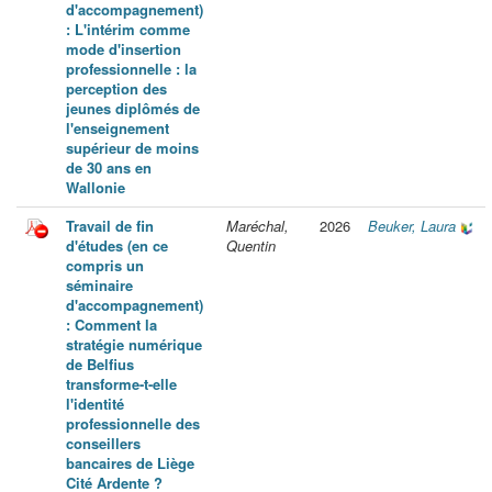
d'accompagnement)
: L'intérim comme
mode d'insertion
professionnelle : la
perception des
jeunes diplômés de
l'enseignement
supérieur de moins
de 30 ans en
Wallonie
Travail de fin
Maréchal,
2026
Beuker, Laura
d'études (en ce
Quentin
compris un
séminaire
d'accompagnement)
: Comment la
stratégie numérique
de Belfius
transforme-t-elle
l'identité
professionnelle des
conseillers
bancaires de Liège
Cité Ardente ?