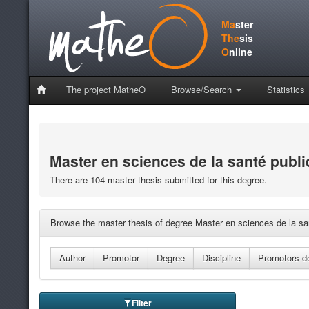
Ma
ster
The
sis
O
nline
The project MatheO
Browse/Search
Statistics
Master en sciences de la santé publiqu
There are 104 master thesis submitted for this degree.
Browse the master thesis of degree Master en sciences de la santé
Filter