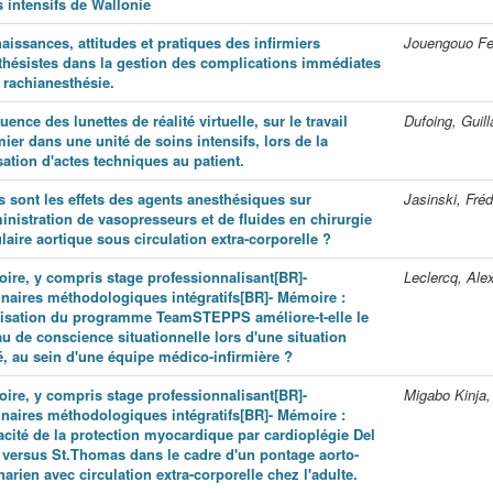
s intensifs de Wallonie
issances, attitudes et pratiques des infirmiers
Jouengouo Fez
thésistes dans la gestion des complications immédiates
 rachianesthésie.
luence des lunettes de réalité virtuelle, sur le travail
Dufoing, Guil
mier dans une unité de soins intensifs, lors de la
sation d'actes techniques au patient.
s sont les effets des agents anesthésiques sur
Jasinski, Fréd
inistration de vasopresseurs et de fluides en chirurgie
laire aortique sous circulation extra-corporelle ?
ire, y compris stage professionnalisant[BR]-
Leclercq, Ale
naires méthodologiques intégratifs[BR]- Mémoire :
ilisation du programme TeamSTEPPS améliore-t-elle le
u de conscience situationnelle lors d'une situation
ë, au sein d'une équipe médico-infirmière ?
ire, y compris stage professionnalisant[BR]-
Migabo Kinja,
naires méthodologiques intégratifs[BR]- Mémoire :
acité de la protection myocardique par cardioplégie Del
 versus St.Thomas dans le cadre d'un pontage aorto-
arien avec circulation extra-corporelle chez l'adulte.