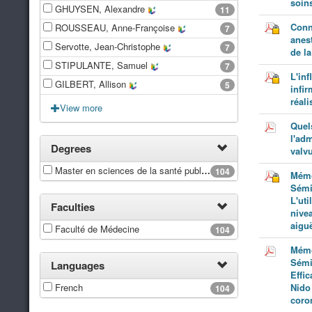
soin
GHUYSEN, Alexandre
11
Conna
ROUSSEAU, Anne-Françoise
7
anes
Servotte, Jean-Christophe
7
de la
STIPULANTE, Samuel
7
L'inf
GILBERT, Allison
5
infir
réali
View more
Quel
l'adm
Degrees
valvu
Master en sciences de la santé publique, à finalité spécialisée patient critique
104
Mémo
Sémi
L'ut
Faculties
nivea
aigu
Faculté de Médecine
104
Mémo
Sémi
Languages
Effic
French
Nido
104
coron