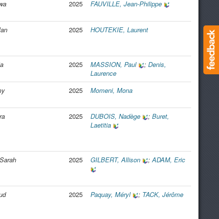
wa
2025
FAUVILLE, Jean-Philippe
lan
2025
HOUTEKIE, Laurent
ia
2025
MASSION, Paul
;
Denis,
Laurence
my
2025
Momeni, Mona
ra
2025
DUBOIS, Nadège
;
Buret,
Laetitia
 Sarah
2025
GILBERT, Allison
;
ADAM, Eric
ud
2025
Paquay, Méryl
;
TACK, Jérôme