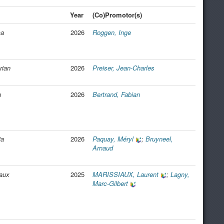
Year
(Co)Promotor(s)
ça
2026
Roggen, Inge
rian
2026
Preiser, Jean-Charles
n
2026
Bertrand, Fabian
ia
2026
Paquay, Méryl
;
Bruyneel,
Arnaud
aux
2025
MARISSIAUX, Laurent
;
Lagny,
Marc-Gilbert