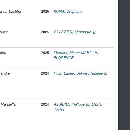
eu, Laetitia
2025
KONA, Stéphane
laume
2025
GHUYSEN, Alexandre
éric
2025
Momeni, Mona
;
MABILLE,
FLORENCE
xandre
2024
Putz, Laurie
;
Dubois, Nadège
 Manuella
2024
AMABILI, Philippe
;
LIZIN,
Justin