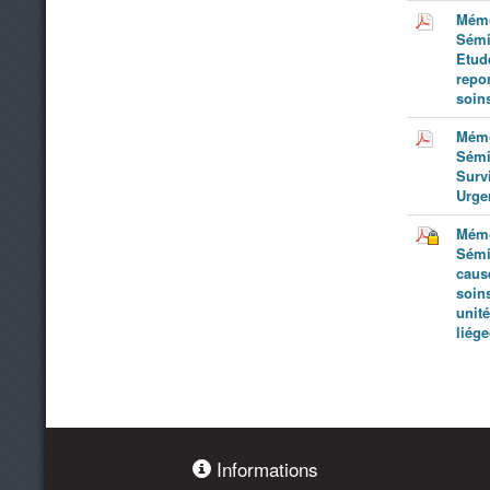
Mémo
Sémi
Etud
repo
soins
Mémo
Sémi
Surv
Urge
Mémo
Sémi
caus
soins
unité
liége
Informations