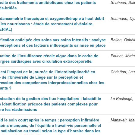
acité des traitements antibiotiques chez les patients
Shaheen, Sal
ds-brûlés.
dancemétrie thoracique et oxygénothérapie à haut débit
Bosmans, Dy
les nourrissons : étude de recrutement alvéolaire.
ERIAL)
fication anticipée des soins aux soins intensifs : analyse
Ballan, Ophél
perceptions et des facteurs influençants sa mise en place
ation de l'insuffisance rénale aigue dans le cadre de
Paunet, Jéré
rgies cardiaques avec circulation extracorporelle.
est l'impact de la journée de l'interdisciplinarité en
Christian, Lau
 de l'Université de Liège sur la perception et
pression des compétences interprofessionnelles chez les
iants ?
isation de la gestion des flux hospitaliers : faisabilité
Le Boulengé,
e identification précoce des patients complexes pour
ire les réadmissions
d le soin court après le temps : perception infirmière
Mansvelt, Ma
oins manqués, de l'équilibre travail-vie personnelle et
 satisfaction au travail selon le type d'horaire dans les