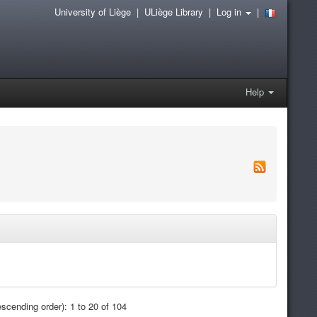
University of Liège
|
ULiège Library
|
Log in
|
Help
scending order): 1 to 20 of 104