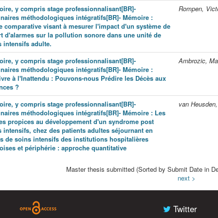
ire, y compris stage professionnalisant[BR]-
Rompen, Vict
naires méthodologiques intégratifs[BR]- Mémoire :
e comparative visant à mesurer l'impact d'un système de
rt d'alarmes sur la pollution sonore dans une unité de
 intensifs adulte.
ire, y compris stage professionnalisant[BR]-
Ambrozic, Ma
naires méthodologiques intégratifs[BR]- Mémoire :
ivre à l'Inattendu : Pouvons-nous Prédire les Décès aux
nces ?
ire, y compris stage professionnalisant[BR]-
van Heusden,
naires méthodologiques intégratifs[BR]- Mémoire : Les
es propices au développement d'un syndrome post
 intensifs, chez des patients adultes séjournant en
s de soins intensifs des institutions hospitalières
oises et périphérie : approche quantitative
Master thesis submitted (Sorted by Submit Date in De
next >
Twitter