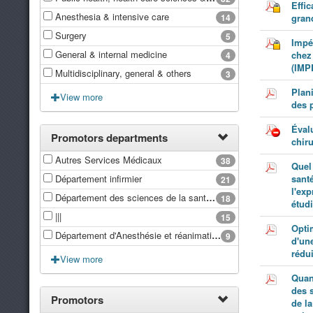
Effic
Anesthesia & intensive care
14
gran
Surgery
5
Impé
General & internal medicine
chez 
4
(IMP
Multidisciplinary, general & others
3
Plani
View more
des 
Évalu
Promotors departments
chiru
Autres Services Médicaux
38
Quel 
Département infirmier
santé
21
l'ex
Département des sciences de la santé publique
18
étud
|||
15
Optim
Département d'Anesthésie et réanimation
9
d'un
rédu
View more
Quan
des s
Promotors
de la