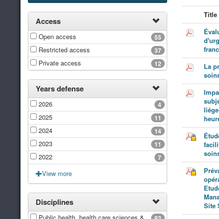
Title
Access
Éval
Open access
55
d'ur
fran
Restricted access
37
Private access
12
La pr
soins
Years defense
Impac
subje
2026
4
liég
2025
11
heur
2024
14
Étude
2023
11
facil
soins
2022
7
Préva
View more
opér
Etud
Mana
Disciplines
Site
Public health, health care sciences & services
82