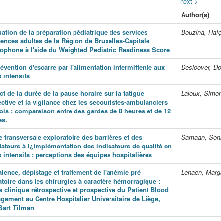
next >
Author(s)
uation de la préparation pédiatrique des services
Bouzina, Haf
gences adultes de la Région de Bruxelles-Capitale
cophone à l'aide du Weighted Pediatric Readiness Score
évention d'escarre par l'alimentation intermittente aux
Desloover, Do
 intensifs
t de la durée de la pause horaire sur la fatigue
Laloux, Simo
ctive et la vigilance chez les secouristes-ambulanciers
eois : comparaison entre des gardes de 8 heures et de 12
es.
 transversale exploratoire des barrières et des
Samaan, Son
itateurs à l¿implémentation des indicateurs de qualité en
 intensifs : perceptions des équipes hospitalières
lence, dépistage et traitement de l'anémie pré
Lehaen, Marg
atoire dans les chirurgies à caractère hémorragique :
e clinique rétrospective et prospective du Patient Blood
gement au Centre Hospitalier Universitaire de Liège,
 Sart Tilman