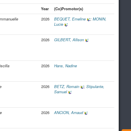
Year
(Co)Promotor(s)
Emmanuelle
2026
BEQUET, Emeline
;
MONIN,
Lucie
2026
GILBERT, Allison
scilla
2026
Hans, Nadine
e
2026
BETZ, Romain
;
Stipulante,
Samuel
e
2026
ANCION, Arnaud