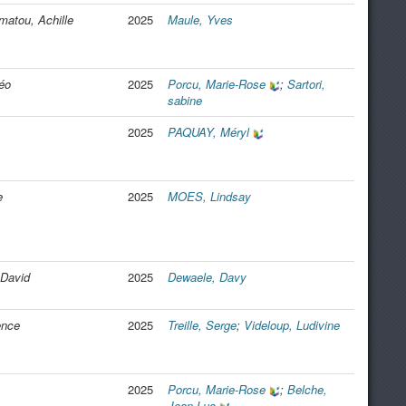
matou, Achille
2025
Maule, Yves
éo
2025
Porcu, Marie-Rose
;
Sartori,
sabine
2025
PAQUAY, Méryl
e
2025
MOES, Lindsay
 David
2025
Dewaele, Davy
ence
2025
Treille, Serge
;
Videloup, Ludivine
2025
Porcu, Marie-Rose
;
Belche,
Jean Luc