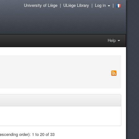
University of Liège
|
ULiège Library
|
Log in
|
Help
scending order): 1 to 20 of 33