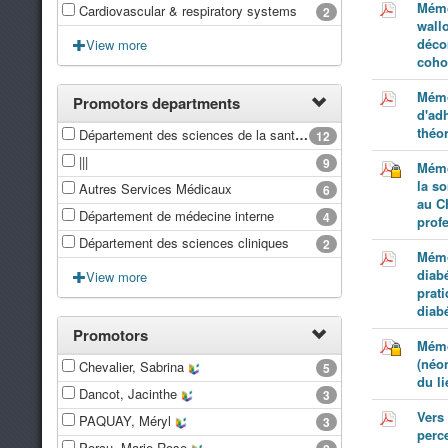
Mémo
Cardiovascular & respiratory systems
2
wallo
déco
View more
coho
Mémo
Promotors departments
d'adh
théo
Département des sciences de la santé publique
12
|||
9
Mémo
la s
Autres Services Médicaux
6
au C
Département de médecine interne
4
prof
Département des sciences cliniques
2
Mémo
diabé
View more
prati
diab
Promotors
Mémoi
(néo
Chevalier, Sabrina
5
du l
Dancot, Jacinthe
3
Vers 
PAQUAY, Méryl
3
perc
Porcu, Marie-Rose