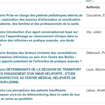
next >
Author(s)
ire Prise en charge des patients pédiatriques atteints de
Cacciatore, 
 : exploration des besoins d'information et coordination
atients, des familles et des professionnels de la santé.
ire Introduction d'un agent conversationnel basé sur
Vos, Julien
 pour l'apprentissage au raisonnement clinique dans la
ation des infirmiers en pratique avancée, une étude
e
ire Analyse des facteurs limitants des consultations
Delbrouck, Pri
latoires infirmières au sein d'un Centre des Brûlés :
 apports potentiels de l'infirmière de pratique avancée ?
oire DÉTERMINANTS DE LA DÉCISION DE TRANSPORT
Louis, Maxim
ÈS ENGAGEMENT D'UN SMUR HÉLIPORTÉ : ÉTUDE
ROSPECTIVE AU CENTRE MÉDICAL HÉLIPORTÉ DE
SUR-LIENNE.
ire Les perceptions des patients insuffisants
Leloux, Améli
aques vis-à-vis du télémonitoring dans le cadre de leur
e en soins au quotidien