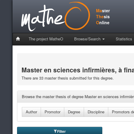
Ma
ster
The
sis
O
nline
The project MatheO
Browse/Search
Statistics
Master en sciences infirmières, à fin
There are 33 master thesis submitted for this degree.
Browse the master thesis of degree Master en sciences infirmière
Filter