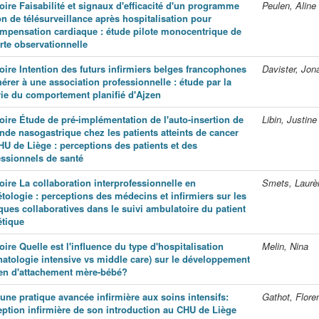
ire Faisabilité et signaux d'efficacité d'un programme
Peulen, Aline
n de télésurveillance après hospitalisation pour
mpensation cardiaque : étude pilote monocentrique de
rte observationnelle
ire Intention des futurs infirmiers belges francophones
Davister, Jon
érer à une association professionnelle : étude par la
rie du comportement planifié d'Ajzen
ire Étude de pré-implémentation de l'auto-insertion de
Libin, Justine
onde nasogastrique chez les patients atteints de cancer
HU de Liège : perceptions des patients et des
essionnels de santé
ire La collaboration interprofessionnelle en
Smets, Laurè
tologie : perceptions des médecins et infirmiers sur les
ques collaboratives dans le suivi ambulatoire du patient
étique
re Quelle est l'influence du type d'hospitalisation
Melin, Nina
natologie intensive vs middle care) sur le développement
ien d'attachement mère-bébé?
une pratique avancée infirmière aux soins intensifs:
Gathot, Flore
eption infirmière de son introduction au CHU de Liège