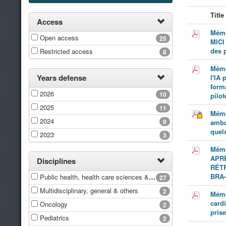
Title
Access
Mémo
Open access
25
MICI
des p
Restricted access
8
Mémo
Years defense
l'IA
form
2026
10
pilot
2025
11
Mémo
2024
9
ambu
quels
2023
3
Mém
APR
Disciplines
RÉT
BRA-
Public health, health care sciences & services
27
Multidisciplinary, general & others
2
Mémo
cardi
Oncology
2
pris
Pediatrics
2