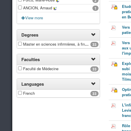
2
Etude
ANCION, Arnaud
1
prat
en B
View more
Vers
patie
Degrees
Vers 
Master en sciences infirmières, à finalité spécialisée en pratiques avancées
33
aux u
l'im
Faculties
Expl
Faculté de Médecine
subi
33
mois
Tilm
Languages
Optim
French
33
prat
L'in
Levi
fran
Rôle
trans