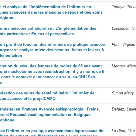
 et analyse de l'implémentation de l'infirmier en
Tchayat Tcha
iques avancées dans les maisons de repos et des soins
elgique.
 une médecine collaborative ; L'implémentation des
Loosleber, Th
nts partenaires : Enjeux et perspectives
un profil de fonction des infirmiers de pratique avancée
Petit, Virginie
rgences : analyse mixte des besoins, freins et leviers à
plémentation
oration du vécu des femmes de moins de 65 ans ayant
Menten, Mari
 une mastectomie avec reconstruction, il y a moins de 6
 dans le contexte d'un cancer du sein, au CHU Sart-
an
isation des soins de santé militaire :l'infirmier de
Simon Mairy,
ique avancée et le projetCAMO
firmier(e) en Pratique Avancée enNéphrologie : Freins,
Defaaz, Laur
ers et Perspectivesd'implémentation en Belgique
cophone
 de l'infirmier en pratique avancée dans leprocessus de
Lo Dico, Lise
ition de patient insuffisantcardiaque : une approche