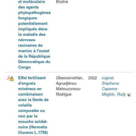
et moléculaire
Broline
des agents
phytopathogènes
fongiques
potentiellement
impliqués dans
la maladie des
nécroses
racinaires de
manioc à l'ouest
de la République
Démocratique du
Congo
Effet fertilisant
Gbessemehlan,
2022
cognet,
d'engrais
Agnadjènou
Stephane
;
minéraux en
Mahouzonsou
Caparros
combinaison
Rodrigue
Megido, Rudy
avec la fiente de
volaille
compostée ou
non par la
mouche soldat-
noire (Hermetia
illucens L.1758)