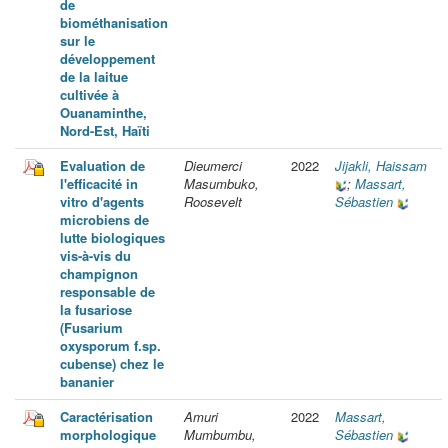
de
biométhanisation
sur le
développement
de la laitue
cultivée à
Ouanaminthe,
Nord-Est, Haïti
Evaluation de
Dieumerci
2022
Jijakli, Haissam
l'efficacité in
Masumbuko,
;
Massart,
vitro d'agents
Roosevelt
Sébastien
microbiens de
lutte biologiques
vis-à-vis du
champignon
responsable de
la fusariose
(Fusarium
oxysporum f.sp.
cubense) chez le
bananier
Caractérisation
Amuri
2022
Massart,
morphologique
Mumbumbu,
Sébastien