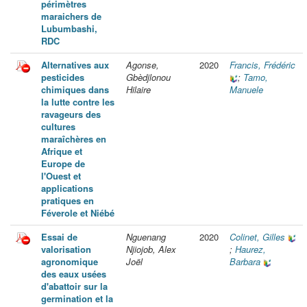
périmètres
maraichers de
Lubumbashi,
RDC
Alternatives aux
Agonse,
2020
Francis, Frédéric
pesticides
Gbèdjlonou
;
Tamo,
chimiques dans
Hilaire
Manuele
la lutte contre les
ravageurs des
cultures
maraîchères en
Afrique et
Europe de
l'Ouest et
applications
pratiques en
Féverole et Niébé
Essai de
Nguenang
2020
Colinet, Gilles
valorisation
Njiojob, Alex
;
Haurez,
agronomique
Joël
Barbara
des eaux usées
d'abattoir sur la
germination et la