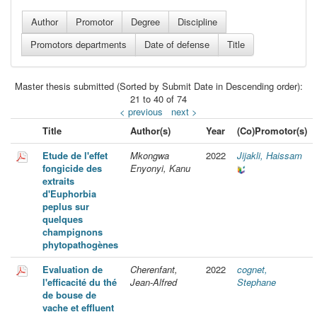
Master thesis submitted (Sorted by Submit Date in Descending order):
21 to 40 of 74
< previous
next >
Title
Author(s)
Year
(Co)Promotor(s)
Etude de l'effet
Mkongwa
2022
Jijakli, Haissam
fongicide des
Enyonyi, Kanu
extraits
d'Euphorbia
peplus sur
quelques
champignons
phytopathogènes
Evaluation de
Cherenfant,
2022
cognet,
l'efficacité du thé
Jean-Alfred
Stephane
de bouse de
vache et effluent