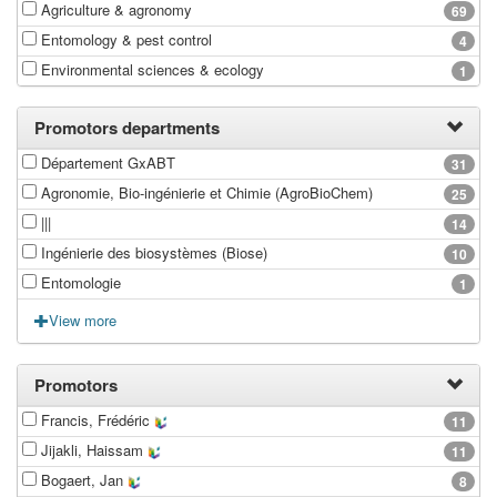
Agriculture & agronomy
69
Entomology & pest control
4
Environmental sciences & ecology
1
Promotors departments
Département GxABT
31
Agronomie, Bio-ingénierie et Chimie (AgroBioChem)
25
|||
14
Ingénierie des biosystèmes (Biose)
10
Entomologie
1
View more
Promotors
Francis, Frédéric
11
Jijakli, Haissam
11
Bogaert, Jan
8