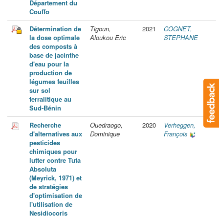
Département du
Couffo
Détermination de
Tigoun,
2021
COGNET,
la dose optimale
Aloukou Eric
STEPHANE
des composts à
base de jacinthe
d'eau pour la
production de
légumes feuilles
sur sol
ferralitique au
Sud-Bénin
Recherche
Ouedraogo,
2020
Verheggen,
d'alternatives aux
Dominique
François
pesticides
chimiques pour
lutter contre Tuta
Absoluta
(Meyrick, 1971) et
de stratégies
d'optimisation de
l'utilisation de
Nesidiocoris