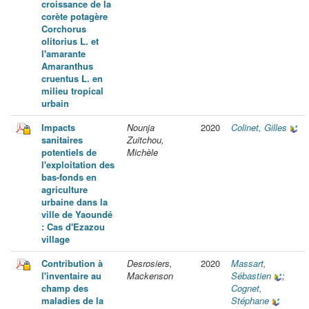
croissance de la
corète potagère
Corchorus
olitorius L. et
l'amarante
Amaranthus
cruentus L. en
milieu tropical
urbain
Impacts
Nounja
2020
Colinet, Gilles
sanitaires
Zuitchou,
potentiels de
Michèle
l'exploitation des
bas-fonds en
agriculture
urbaine dans la
ville de Yaoundé
: Cas d'Ezazou
village
Contribution à
Desrosiers,
2020
Massart,
l'inventaire au
Mackenson
Sébastien
;
champ des
Cognet,
maladies de la
Stéphane