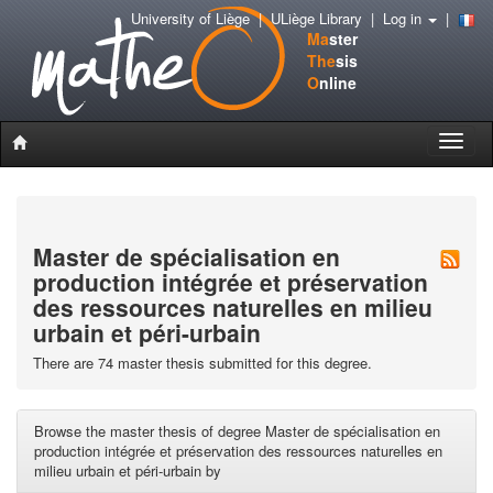
University of Liège
|
ULiège Library
|
Log in
|
Ma
ster
The
sis
O
nline
Toggle
naviga
Master de spécialisation en
production intégrée et préservation
des ressources naturelles en milieu
urbain et péri-urbain
There are 74 master thesis submitted for this degree.
Browse the master thesis of degree Master de spécialisation en
production intégrée et préservation des ressources naturelles en
milieu urbain et péri-urbain by