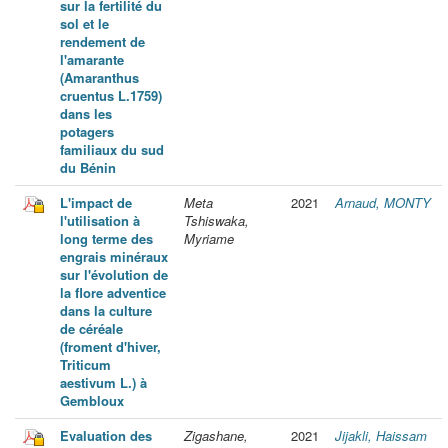
sur la fertilité du
sol et le
rendement de
l'amarante
(Amaranthus
cruentus L.1759)
dans les
potagers
familiaux du sud
du Bénin
L'impact de
Meta
2021
Arnaud, MONTY
l'utilisation à
Tshiswaka,
long terme des
Myriame
engrais minéraux
sur l'évolution de
la flore adventice
dans la culture
de céréale
(froment d'hiver,
Triticum
aestivum L.) à
Gembloux
Evaluation des
Zigashane,
2021
Jijakli, Haissam