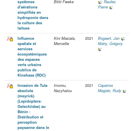
systèmes
Bititi Fweke
;
Raulier,
d'aérations
Pierre
simplifiés en
hydroponie dans
la culture des
laitues
Influence
Kini Masiala,
2021
Bogaert, Jan
;
spatiale et
Merveille
Mahy, Grégory
services
écosystémiques
des espaces
verts urbains
publics de
Kinshasa (RDC)
Invasion de Tuta
Imorou,
2021
Caparros
absoluta
Nazyhatou
Megido, Rudy
(meyrick)
(Lepidoptera:
Gelechiidae) au
Bénin :
Distribution et
perception
paysanne dans le