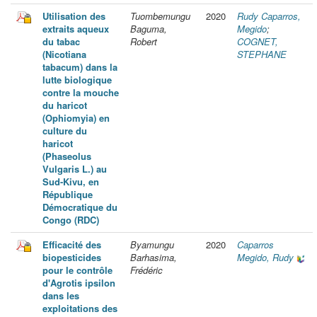
Utilisation des
Tuombemungu
2020
Rudy Caparros,
extraits aqueux
Baguma,
Megido
;
du tabac
Robert
COGNET,
(Nicotiana
STEPHANE
tabacum) dans la
lutte biologique
contre la mouche
du haricot
(Ophiomyia) en
culture du
haricot
(Phaseolus
Vulgaris L.) au
Sud-Kivu, en
République
Démocratique du
Congo (RDC)
Efficacité des
Byamungu
2020
Caparros
biopesticides
Barhasima,
Megido, Rudy
pour le contrôle
Frédéric
d'Agrotis ipsilon
dans les
exploitations des