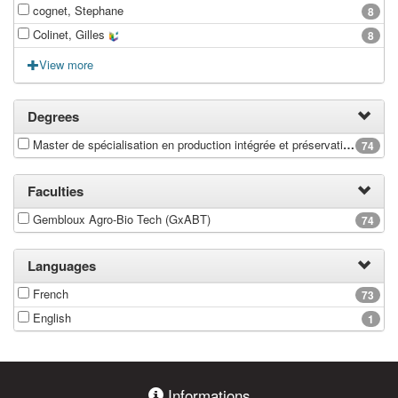
cognet, Stephane
8
Colinet, Gilles
8
View more
Degrees
Master de spécialisation en production intégrée et préservation des ressources naturelles en milieu urbain et péri-urbain
74
Faculties
Gembloux Agro-Bio Tech (GxABT)
74
Languages
French
73
English
1
Informations